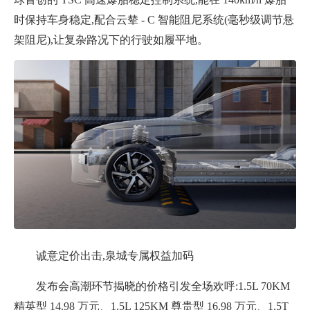
时保持车身稳定,配合云辇 - C 智能阻尼系统(毫秒级调节悬
架阻尼),让复杂路况下的行驶如履平地。
诚意定价出击,泉城专属权益加码
发布会高潮环节揭晓的价格引发全场欢呼:
1.5L 70KM
精英型 14.98 万元、1.5L 125KM 尊贵型 16.98 万元、1.5T