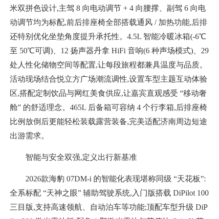
米双拼色设计,主驾
8 向电动调节 + 4 向腰撑、副驾 6 向电
动调节均为标配,前后排座椅全部搭载通风 / 加热功能,后排
还特别优化坐垫角度提升承托性。4.5L 智能冷暖冰箱(-6℃
至 50℃可调)、12 扬声器丹拿 HiFi 音响(6 种声场模式)、29
处人性化储物空间等配置,让每段旅程都兼具温度与品质。
活动现场结合悦立方广场潮流调性,设置车型主题互动体验
区,搭配定制饮品与网红美食供应,让嘉宾直观感受 “移动奢
舱” 的舒适理念。465L 后备箱可容纳 4 个行李箱,后排座椅
比例放倒后更能轻松装载露营装备,完美适配济南周边短途
出游需求。
智能与安全双强,定义出行新基准
2026款
海豹
07DM-i 的智能化表现堪称同级 “天花板”:
全系标配 “天神之眼” 辅助驾驶系统,入门版搭载 DiPilot 100
三目版,支持高速领航、自动泊车等功能;顶配车型升级 DiP